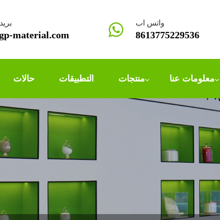
واتس اب
بريد
p-material.com
8613775229536
معلومات عنا
منتجات
التطبيقات
حالات