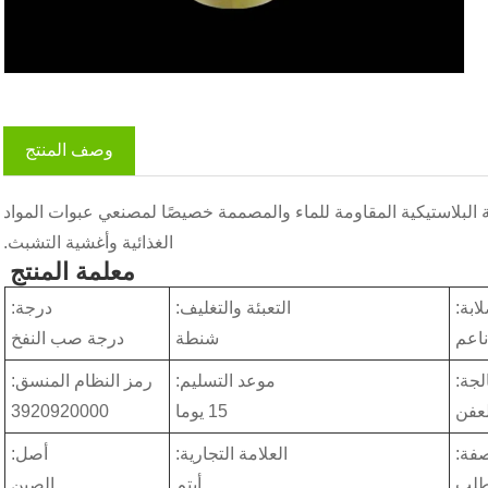
وصف المنتج
واد تغليف المواد الغذائية البلاستيكية المقاومة للماء والمصممة خصيصًا لمصنعي عبوات المواد
الغذائية وأغشية التشبث.
معلمة المنتج
ابة:
التعبئة والتغليف:
درجة:
ناعم
شنطة
درجة صب النفخ
لجة:
موعد التسليم:
رمز النظام المنسق:
عفن
15 يوما
3920920000
فة:
العلامة التجارية:
أصل:
طلب
أبتم
الصين