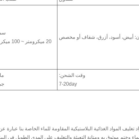
سما
ن: أبيض، أسود، أزرق، شفاف أو مخصص
20 ميكرومتر ~ 100 ميكرومتر
وقت الشحن:
ما
7-20day
جي
لماء وختم موثوق به ومتانة التعبئة والتغليف على المدى الطويل في البي