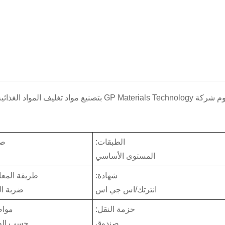
تقوم شركة GP Materials Technology بتصنيع م
الطبقات:
صل
المستوى الأساسي
شهادة:
طريقة المعا
انترتك/اس جي اس
ضربة ال
حزمة النقل:
مواص
صندوق
حسب ال